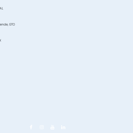
JAL
lende, GTO
X