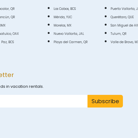
calar, QR
Los Cabos, BCS
Puerto Vallarta, 
ancún, QR
Mérida, YUC
Querétaro, QUE
DMX
Morelos, MX
San Miguel de Al
atulco, OAX
Nuevo Vallarta, JAL
Tulum, QR
 Paz, BCS
Playa del Carmen, QR
Valle de Bravo, M
etter
ds in vacation rentals.
Subscribe