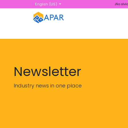
Skip to Content
English (US)
¡No olv
Home
Our Association
Memberships
Dire
Newsletter
Industry news in one place