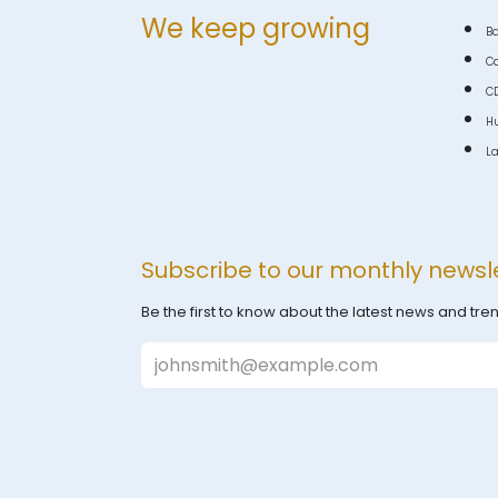
We keep growing
Ba
C
C
Hu
La
Subscribe to our monthly newsl
Be the first to know about the latest news and tren