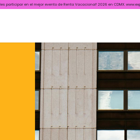
ides participar en el mejor evento de Renta Vacacional! 2026 en CDMX. www.ex
ctory
News & Blog
Socios
Webinars
Certificado APAR